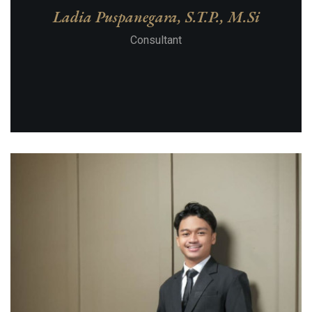
Ladia Puspanegara, S.T.P., M.Si
Consultant