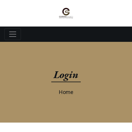
0811-817-7358
Call Us For Consultation
Login
Home