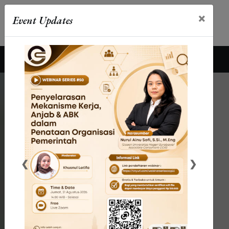
×
Event Updates
0811-817-7358
Call Us For Consultation
❮
❯