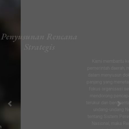
Penyusunan Rencana
Strategis
Kami membantu kementerian, lembaga,
pemerintah daerah, maupun institusi swasta
dalam menyusun dokumen strategis jangka
panjang yang menetapkan arah, prioritas, dan
fokus organisasi secara menyeluruh untuk
mendorong pencapaian kinerja yang lebih
terukur dan berorientasi hasil. Sesuai dengan
Previous
Next
undang-undang Nomor 25 Tahun 2004
tentang Sistem Perencanaan Pembangunan
Nasional, maka Rencana Strategis perlu